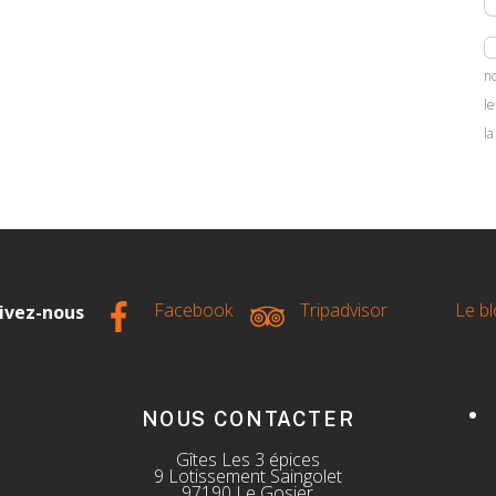
n
l
l
Facebook
Tripadvisor
Le bl
ivez-nous
NOUS CONTACTER
Gîtes Les 3 épices
9 Lotissement Saingolet
97190 Le Gosier