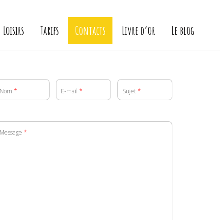
Loisirs
Tarifs
Contacts
Livre d’or
Le blog
Nom
*
E-mail
*
Sujet
*
Message
*